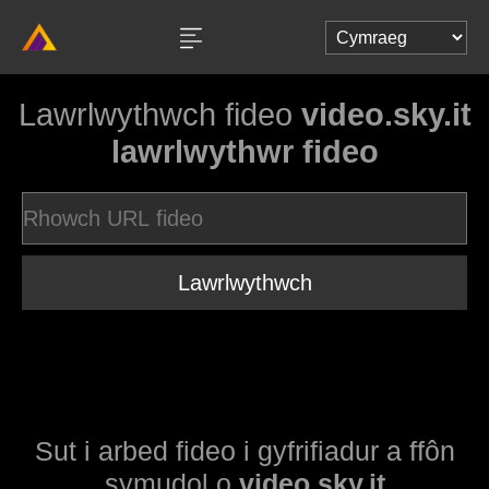
Lawrlwythwch fideo
video.sky.it
lawrlwythwr fideo
Lawrlwythwch
Sut i arbed fideo i gyfrifiadur a ffôn
symudol o
video.sky.it