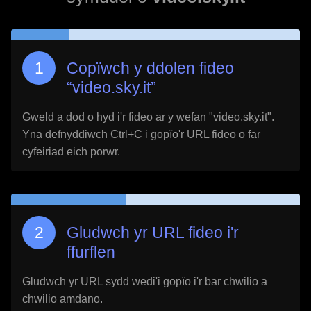
Copïwch y ddolen fideo
“
video.sky.it
”
Gweld a dod o hyd i'r fideo ar y wefan "
video.sky.it
".
Yna defnyddiwch Ctrl+C i gopïo'r URL fideo o far
cyfeiriad eich porwr.
Gludwch yr URL fideo i'r
ffurflen
Gludwch yr URL sydd wedi'i gopïo i'r bar chwilio a
chwilio amdano.