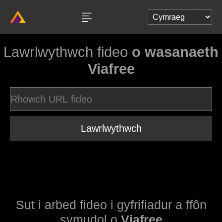
Lawrlwythwch fideo
o wasanaeth
Viafree
Lawrlwythwch
Sut i arbed fideo i gyfrifiadur a ffôn
symudol o
Viafree