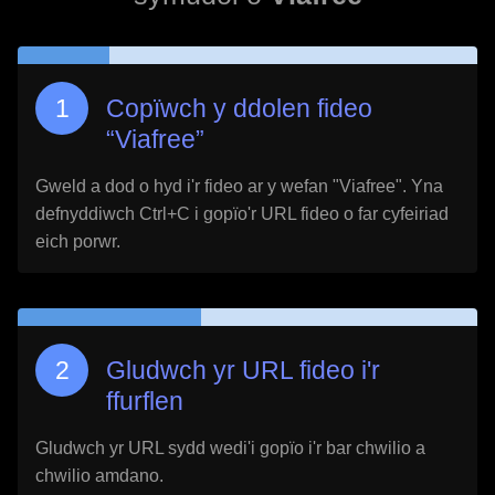
Copïwch y ddolen fideo
“
Viafree
”
Gweld a dod o hyd i'r fideo ar y wefan "
Viafree
". Yna
defnyddiwch Ctrl+C i gopïo'r URL fideo o far cyfeiriad
eich porwr.
Gludwch yr URL fideo i'r
ffurflen
Gludwch yr URL sydd wedi'i gopïo i'r bar chwilio a
chwilio amdano.