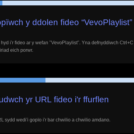
pïwch y ddolen fideo “
VevoPlaylist
”
yd i'r fideo ar y wefan "
VevoPlaylist
". Yna defnyddiwch Ctrl+C 
eiriad eich porwr.
udwch yr URL fideo i'r ffurflen
 sydd wedi'i gopïo i'r bar chwilio a chwilio amdano.