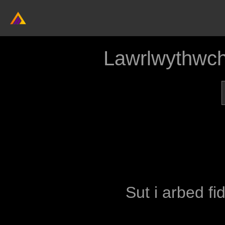
Lawrlwythwch
Sut i arbed fi