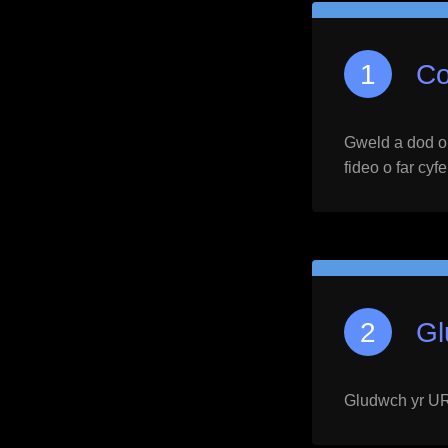
Co
Gweld a dod o h
fideo o far cyf
Gl
Gludwch yr URL