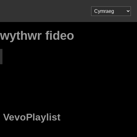
lwythwr fideo
o
VevoPlaylist