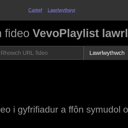
Cartref
Lawrlwythwyr
 fideo
VevoPlaylist lawr
Lawrlwythwch
deo i gyfrifiadur a ffôn symudol 