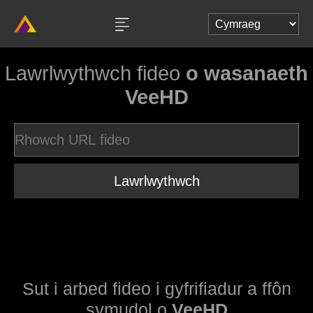
Lawrlwythwch fideo
o wasanaeth
VeeHD
Lawrlwythwch
Sut i arbed fideo i gyfrifiadur a ffôn
symudol o
VeeHD