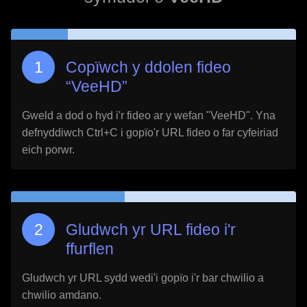
Copïwch y ddolen fideo
“
VeeHD
”
Gweld a dod o hyd i'r fideo ar y wefan "
VeeHD
". Yna
defnyddiwch Ctrl+C i gopïo'r URL fideo o far cyfeiriad
eich porwr.
Gludwch yr URL fideo i'r
ffurflen
Gludwch yr URL sydd wedi'i gopïo i'r bar chwilio a
chwilio amdano.