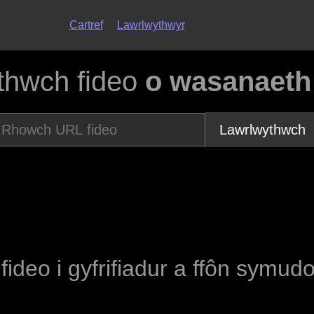
Cartref
Lawrlwythwyr
thwch fideo
o wasanaeth
Lawrlwythwch
 fideo i gyfrifiadur a ffôn symud