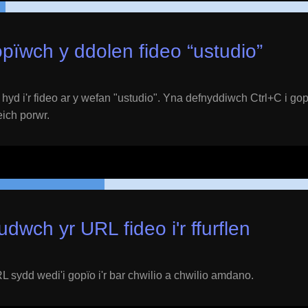
pïwch y ddolen fideo “
ustudio
”
yd i'r fideo ar y wefan "
ustudio
". Yna defnyddiwch Ctrl+C i gop
 eich porwr.
udwch yr URL fideo i'r ffurflen
 sydd wedi'i gopïo i'r bar chwilio a chwilio amdano.