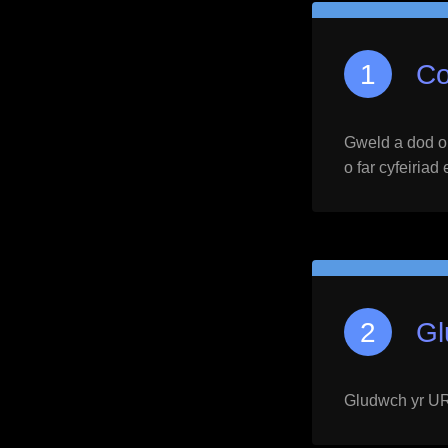
Co
Gweld a dod o h
o far cyfeiriad
Gl
Gludwch yr URL