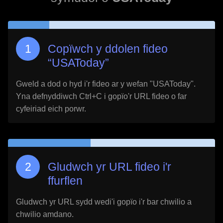
Copïwch y ddolen fideo
“
USAToday
”
Gweld a dod o hyd i'r fideo ar y wefan "
USAToday
".
Yna defnyddiwch Ctrl+C i gopïo'r URL fideo o far
cyfeiriad eich porwr.
Gludwch yr URL fideo i'r
ffurflen
Gludwch yr URL sydd wedi'i gopïo i'r bar chwilio a
chwilio amdano.