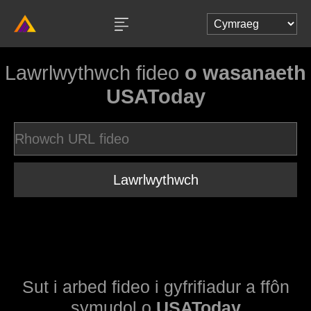
Lawrlwythwch fideo
o wasanaeth
USAToday
Lawrlwythwch
Sut i arbed fideo i gyfrifiadur a ffôn
symudol o
USAToday