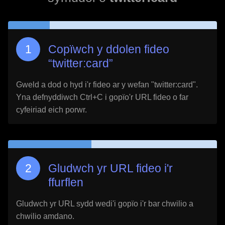
Copïwch y ddolen fideo
“
twitter:card
”
Gweld a dod o hyd i'r fideo ar y wefan "
twitter:card
".
Yna defnyddiwch Ctrl+C i gopïo'r URL fideo o far
cyfeiriad eich porwr.
Gludwch yr URL fideo i'r
ffurflen
Gludwch yr URL sydd wedi'i gopïo i'r bar chwilio a
chwilio amdano.