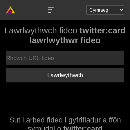
Lawrlwythwch fideo
twitter:card
lawrlwythwr fideo
Lawrlwythwch
Sut i arbed fideo i gyfrifiadur a ffôn
symudol o
twitter:card