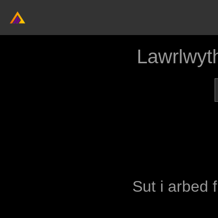
Lawrlwyt
Sut i arbed 