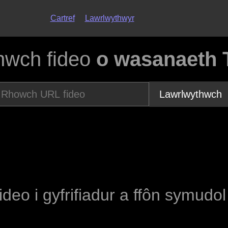
Cartref
Lawrlwythwyr
hwch fideo
o wasanaeth 
Lawrlwythwch
fideo i gyfrifiadur a ffôn symudo