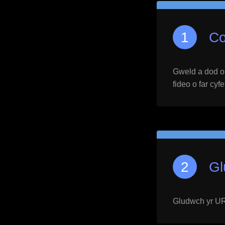
Co
Gweld a dod o h
fideo o far cyf
Gl
Gludwch yr URL