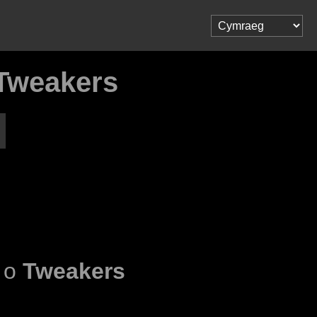
Tweakers
l o
Tweakers