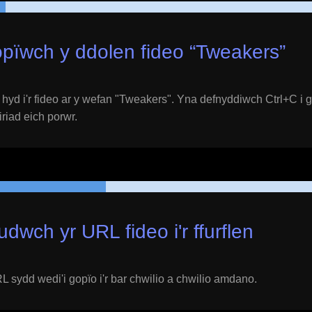
pïwch y ddolen fideo “
Tweakers
”
yd i'r fideo ar y wefan "
Tweakers
". Yna defnyddiwch Ctrl+C i 
eiriad eich porwr.
udwch yr URL fideo i'r ffurflen
 sydd wedi'i gopïo i'r bar chwilio a chwilio amdano.