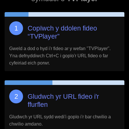
Copïwch y ddolen fideo
“
TVPlayer
”
Gweld a dod o hyd i'r fideo ar y wefan "
TVPlayer
".
Yna defnyddiwch Ctrl+C i gopïo'r URL fideo o far
cyfeiriad eich porwr.
Gludwch yr URL fideo i'r
ffurflen
Gludwch yr URL sydd wedi'i gopïo i'r bar chwilio a
chwilio amdano.