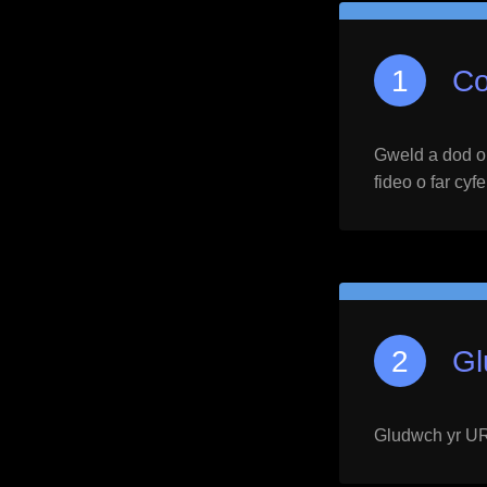
Co
Gweld a dod o h
fideo o far cyf
Gl
Gludwch yr URL