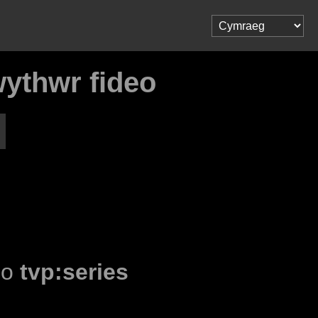
wythwr fideo
l o
tvp:series