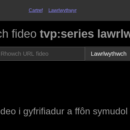
Cartref
Lawrlwythwyr
h fideo
tvp:series lawrl
Lawrlwythwch
ideo i gyfrifiadur a ffôn symudo