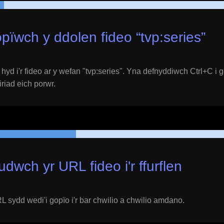
pïwch y ddolen fideo “
tvp:series
”
yd i'r fideo ar y wefan "
tvp:series
". Yna defnyddiwch Ctrl+C i 
eiriad eich porwr.
udwch yr URL fideo i'r ffurflen
 sydd wedi'i gopïo i'r bar chwilio a chwilio amdano.