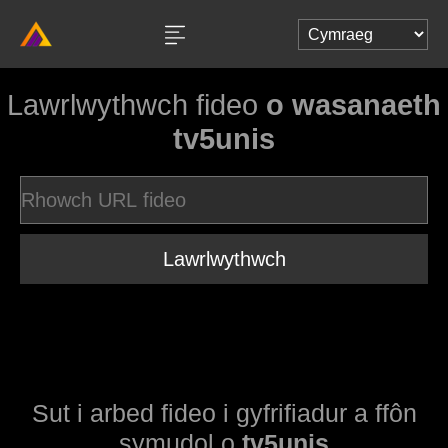
Lawrlwythwch fideo
o wasanaeth
tv5unis
Lawrlwythwch
Sut i arbed fideo i gyfrifiadur a ffôn
symudol o
tv5unis