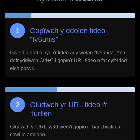
Copïwch y ddolen fideo
“
tv5unis
”
Gweld a dod o hyd i'r fideo ar y wefan "
tv5unis
". Yna
defnyddiwch Ctrl+C i gopïo'r URL fideo o far cyfeiriad
eich porwr.
Gludwch yr URL fideo i'r
ffurflen
Gludwch yr URL sydd wedi'i gopïo i'r bar chwilio a
chwilio amdano.