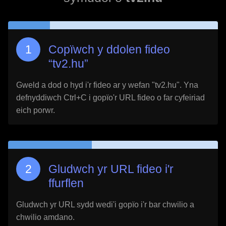
Copïwch y ddolen fideo
“
tv2.hu
”
Gweld a dod o hyd i'r fideo ar y wefan "
tv2.hu
". Yna
defnyddiwch Ctrl+C i gopïo'r URL fideo o far cyfeiriad
eich porwr.
Gludwch yr URL fideo i'r
ffurflen
Gludwch yr URL sydd wedi'i gopïo i'r bar chwilio a
chwilio amdano.