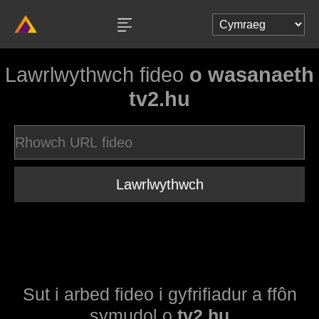
Lawrlwythwch fideo
o wasanaeth
tv2.hu
Lawrlwythwch
Sut i arbed fideo i gyfrifiadur a ffôn
symudol o
tv2.hu