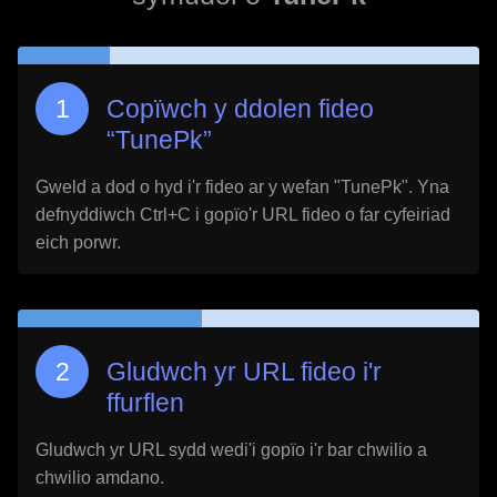
Copïwch y ddolen fideo
“
TunePk
”
Gweld a dod o hyd i'r fideo ar y wefan "
TunePk
". Yna
defnyddiwch Ctrl+C i gopïo'r URL fideo o far cyfeiriad
eich porwr.
Gludwch yr URL fideo i'r
ffurflen
Gludwch yr URL sydd wedi'i gopïo i'r bar chwilio a
chwilio amdano.