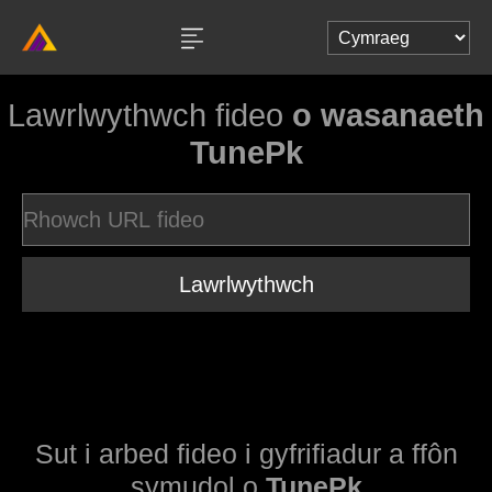
Lawrlwythwch fideo
o wasanaeth
TunePk
Lawrlwythwch
Sut i arbed fideo i gyfrifiadur a ffôn
symudol o
TunePk