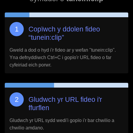
Copïwch y ddolen fideo
“
tunein:clip
”
Gweld a dod o hyd i'r fideo ar y wefan "
tunein:clip
".
Yna defnyddiwch Ctrl+C i gopïo'r URL fideo o far
cyfeiriad eich porwr.
Gludwch yr URL fideo i'r
ffurflen
Gludwch yr URL sydd wedi'i gopïo i'r bar chwilio a
chwilio amdano.