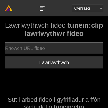
Lawrlwythwch fideo
tunein:clip
lawrlwythwr fideo
Lawrlwythwch
Sut i arbed fideo i gyfrifiadur a ffôn
symudol o
tunein:clip