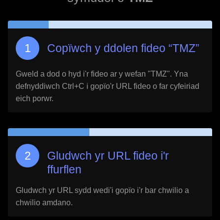
Copïwch y ddolen fideo “
TMZ
”
Gweld a dod o hyd i'r fideo ar y wefan "
TMZ
". Yna
defnyddiwch Ctrl+C i gopïo'r URL fideo o far cyfeiriad
eich porwr.
Gludwch yr URL fideo i'r
ffurflen
Gludwch yr URL sydd wedi'i gopïo i'r bar chwilio a
chwilio amdano.