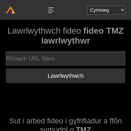
Lawrlwythwch fideo
fideo TMZ
lawrlwythwr
Lawrlwythwch
Sut i arbed fideo i gyfrifiadur a ffôn
symudol o
TMZ