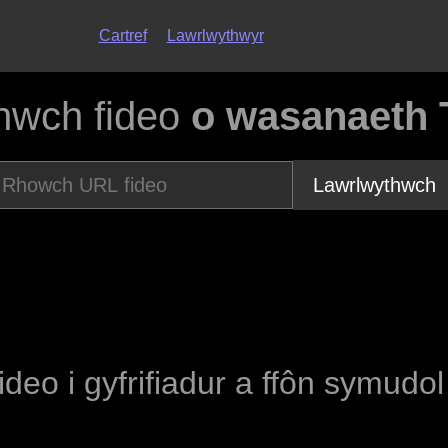
Cartref
Lawrlwythwyr
hwch fideo
o wasanaeth 
Lawrlwythwch
fideo i gyfrifiadur a ffôn symudo