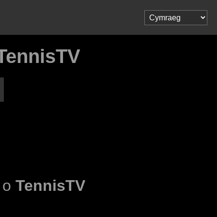
TennisTV
l o
TennisTV