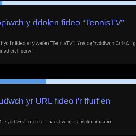
pïwch y ddolen fideo “
TennisTV
”
yd i'r fideo ar y wefan "
TennisTV
". Yna defnyddiwch Ctrl+C i 
eiriad eich porwr.
udwch yr URL fideo i'r ffurflen
 sydd wedi'i gopïo i'r bar chwilio a chwilio amdano.