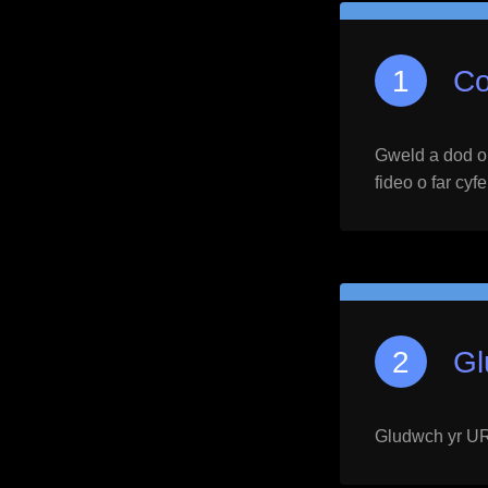
Co
Gweld a dod o h
fideo o far cyf
Gl
Gludwch yr URL