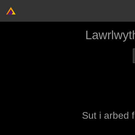
Lawrlwyt
Sut i arbed 