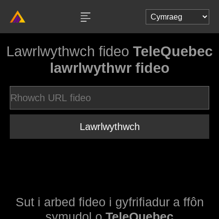
Lawrlwythwch fideo
TeleQuebec
lawrlwythwr fideo
Lawrlwythwch
Sut i arbed fideo i gyfrifiadur a ffôn
symudol o
TeleQuebec