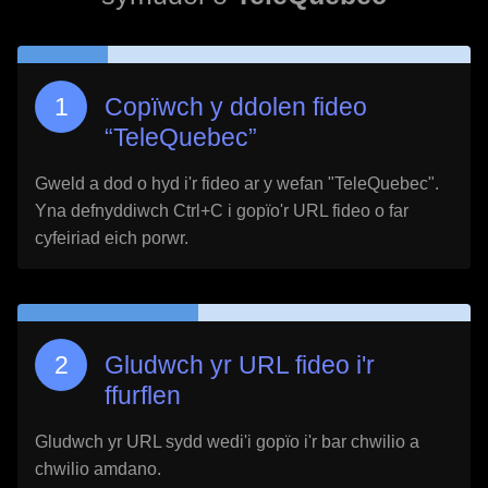
Copïwch y ddolen fideo
“
TeleQuebec
”
Gweld a dod o hyd i'r fideo ar y wefan "
TeleQuebec
".
Yna defnyddiwch Ctrl+C i gopïo'r URL fideo o far
cyfeiriad eich porwr.
Gludwch yr URL fideo i'r
ffurflen
Gludwch yr URL sydd wedi'i gopïo i'r bar chwilio a
chwilio amdano.