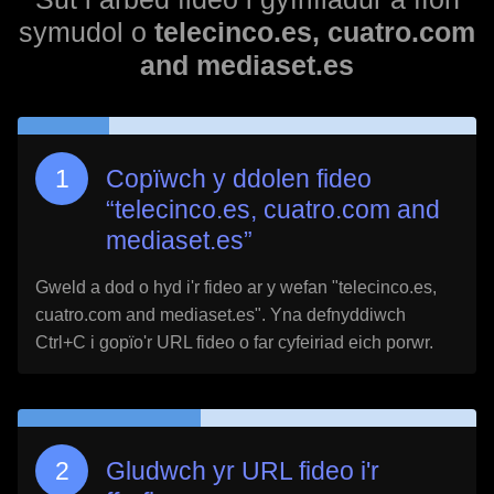
symudol o
telecinco.es, cuatro.com
and mediaset.es
Copïwch y ddolen fideo
“
telecinco.es, cuatro.com and
mediaset.es
”
Gweld a dod o hyd i'r fideo ar y wefan "
telecinco.es,
cuatro.com and mediaset.es
". Yna defnyddiwch
Ctrl+C i gopïo'r URL fideo o far cyfeiriad eich porwr.
Gludwch yr URL fideo i'r