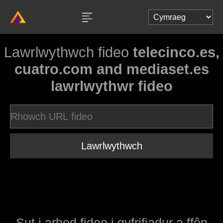
Lawrlwythwch fideo
telecinco.es,
cuatro.com and mediaset.es
lawrlwythwr fideo
Lawrlwythwch
Sut i arbed fideo i gyfrifiadur a ffôn