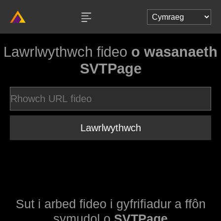
Lawrlwythwch fideo
o wasanaeth
SVTPage
Lawrlwythwch
Sut i arbed fideo i gyfrifiadur a ffôn
symudol o
SVTPage