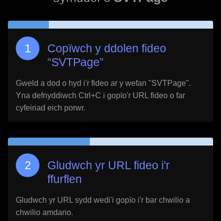
Copïwch y ddolen fideo
“
SVTPage
”
Gweld a dod o hyd i'r fideo ar y wefan "
SVTPage
".
Yna defnyddiwch Ctrl+C i gopïo'r URL fideo o far
cyfeiriad eich porwr.
Gludwch yr URL fideo i'r
ffurflen
Gludwch yr URL sydd wedi'i gopïo i'r bar chwilio a
chwilio amdano.