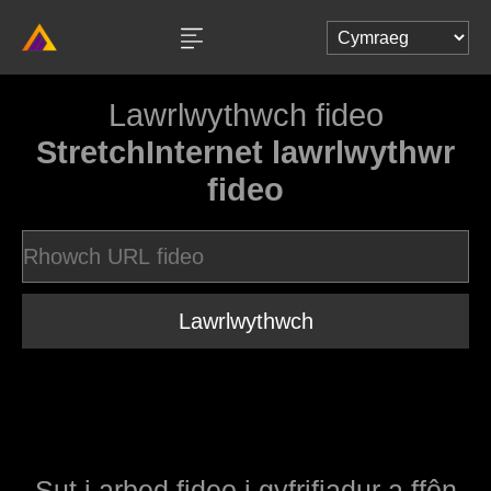
Lawrlwythwch fideo
StretchInternet lawrlwythwr
fideo
Lawrlwythwch
Sut i arbed fideo i gyfrifiadur a ffôn