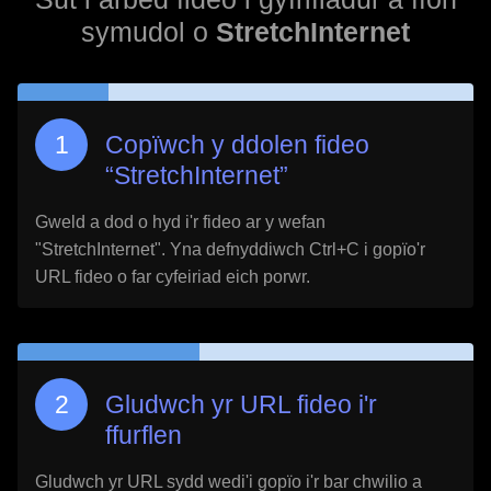
symudol o
StretchInternet
Copïwch y ddolen fideo
“
StretchInternet
”
Gweld a dod o hyd i'r fideo ar y wefan
"
StretchInternet
". Yna defnyddiwch Ctrl+C i gopïo'r
URL fideo o far cyfeiriad eich porwr.
Gludwch yr URL fideo i'r
ffurflen
Gludwch yr URL sydd wedi'i gopïo i'r bar chwilio a