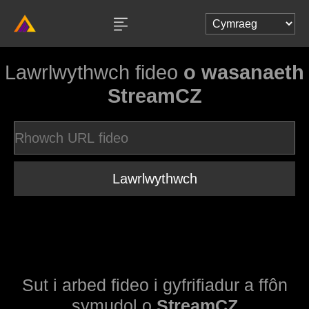
Lawrlwythwch fideo
o wasanaeth
StreamCZ
Lawrlwythwch
Sut i arbed fideo i gyfrifiadur a ffôn
symudol o
StreamCZ