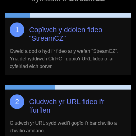
Copïwch y ddolen fideo
“
StreamCZ
”
Gweld a dod o hyd i'r fideo ar y wefan "
StreamCZ
".
Yna defnyddiwch Ctrl+C i gopïo'r URL fideo o far
cyfeiriad eich porwr.
Gludwch yr URL fideo i'r
ffurflen
Gludwch yr URL sydd wedi'i gopïo i'r bar chwilio a
chwilio amdano.