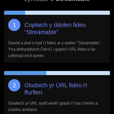
Copïwch y ddolen fideo
“
Streamable
”
Gweld a dod o hyd i'r fideo ar y wefan "
Streamable
".
Yna defnyddiwch Ctrl+C i gopïo'r URL fideo o far
cyfeiriad eich porwr.
Gludwch yr URL fideo i'r
ffurflen
Gludwch yr URL sydd wedi'i gopïo i'r bar chwilio a
chwilio amdano.