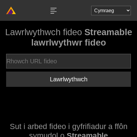
Lawrlwythwch fideo
Streamable
lawrlwythwr fideo
Lawrlwythwch
Sut i arbed fideo i gyfrifiadur a ffôn
symudol o
Streamable