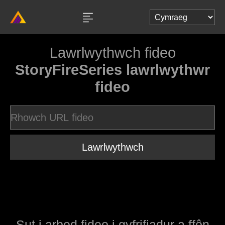
Lawrlwythwch fideo
StoryFireSeries lawrlwythwr
fideo
Lawrlwythwch
Sut i arbed fideo i gyfrifiadur a ffôn