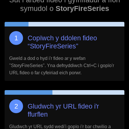
symudol o
StoryFireSeries
Copïwch y ddolen fideo
“
StoryFireSeries
”
Gweld a dod o hyd i'r fideo ar y wefan
"
StoryFireSeries
". Yna defnyddiwch Ctrl+C i gopïo'r
URL fideo o far cyfeiriad eich porwr.
Gludwch yr URL fideo i'r
ffurflen
Gludwch yr URL sydd wedi'i gopïo i'r bar chwilio a