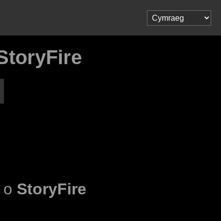
StoryFire
l o
StoryFire