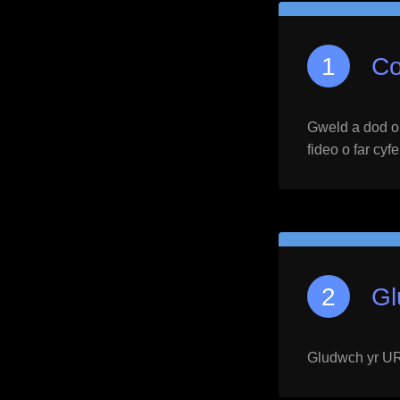
Co
Gweld a dod o h
fideo o far cyf
Gl
Gludwch yr URL