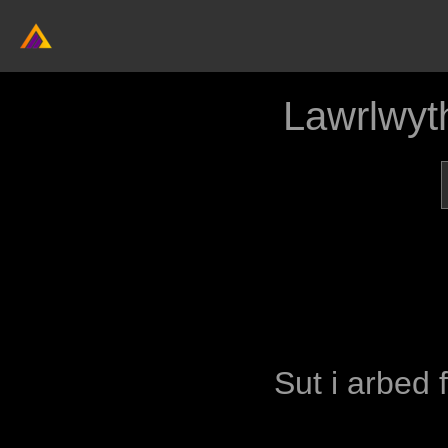
Lawrlwyt
Sut i arbed 