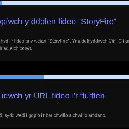
pïwch y ddolen fideo “
StoryFire
”
yd i'r fideo ar y wefan "
StoryFire
". Yna defnyddiwch Ctrl+C i g
eiriad eich porwr.
udwch yr URL fideo i'r ffurflen
 sydd wedi'i gopïo i'r bar chwilio a chwilio amdano.