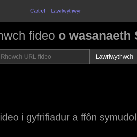
Cartref
Lawrlwythwyr
hwch fideo
o wasanaeth 
Lawrlwythwch
fideo i gyfrifiadur a ffôn symudo