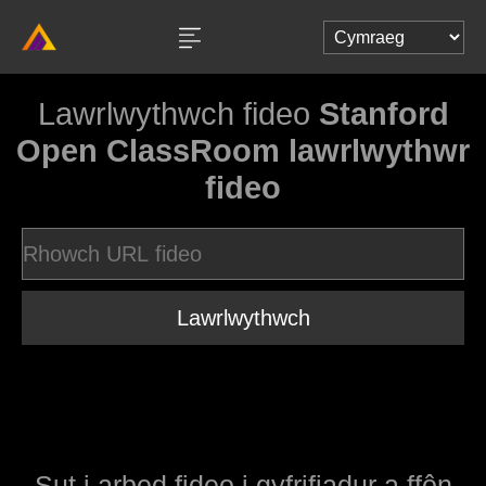
Lawrlwythwch fideo
Stanford
Open ClassRoom lawrlwythwr
fideo
Lawrlwythwch
Sut i arbed fideo i gyfrifiadur a ffôn