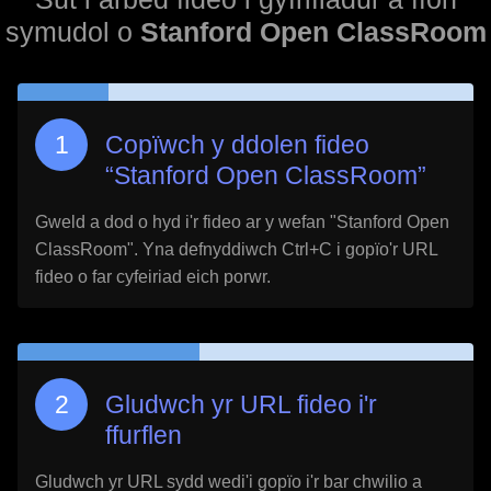
symudol o
Stanford Open ClassRoom
Copïwch y ddolen fideo
“
Stanford Open ClassRoom
”
Gweld a dod o hyd i'r fideo ar y wefan "
Stanford Open
ClassRoom
". Yna defnyddiwch Ctrl+C i gopïo'r URL
fideo o far cyfeiriad eich porwr.
Gludwch yr URL fideo i'r
ffurflen
Gludwch yr URL sydd wedi'i gopïo i'r bar chwilio a