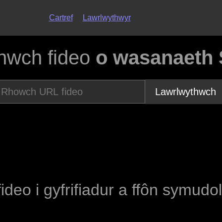
Cartref
Lawrlwythwyr
hwch fideo
o wasanaeth 
Lawrlwythwch
fideo i gyfrifiadur a ffôn symudo