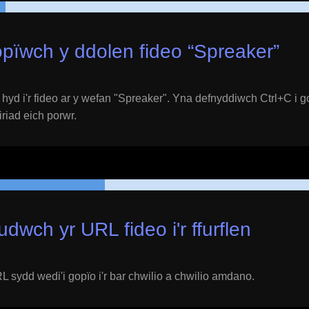
pïwch y ddolen fideo “
Spreaker
”
yd i'r fideo ar y wefan "
Spreaker
". Yna defnyddiwch Ctrl+C i g
eiriad eich porwr.
udwch yr URL fideo i'r ffurflen
 sydd wedi'i gopïo i'r bar chwilio a chwilio amdano.