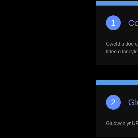
Co
Gweld a dod o h
fideo o far cyf
Gl
Gludwch yr URL