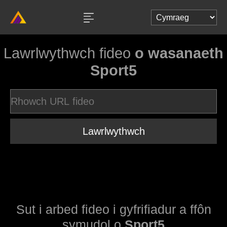
Lawrlwythwch fideo
o wasanaeth
Sport5
Lawrlwythwch
Sut i arbed fideo i gyfrifiadur a ffôn
symudol o
Sport5