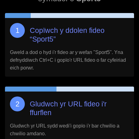
Copïwch y ddolen fideo
“
Sport5
”
Gweld a dod o hyd i'r fideo ar y wefan "
Sport5
". Yna
defnyddiwch Ctrl+C i gopïo'r URL fideo o far cyfeiriad
eich porwr.
Gludwch yr URL fideo i'r
ffurflen
Gludwch yr URL sydd wedi'i gopïo i'r bar chwilio a
chwilio amdano.