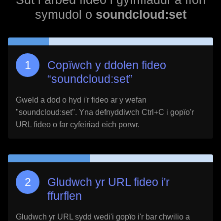
symudol o
soundcloud:set
Copïwch y ddolen fideo
“
soundcloud:set
”
Gweld a dod o hyd i'r fideo ar y wefan
"
soundcloud:set
". Yna defnyddiwch Ctrl+C i gopïo'r
URL fideo o far cyfeiriad eich porwr.
Gludwch yr URL fideo i'r
ffurflen
Gludwch yr URL sydd wedi'i gopïo i'r bar chwilio a