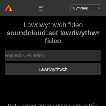
Lawrlwythwch fideo
soundcloud:set lawrlwythwr
fideo
Lawrlwythwch
Sut i arbed fideo i gyfrifiadur a ffôn