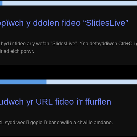
pïwch y ddolen fideo “
SlidesLive
”
yd i'r fideo ar y wefan "
SlidesLive
". Yna defnyddiwch Ctrl+C i
eiriad eich porwr.
udwch yr URL fideo i'r ffurflen
 sydd wedi'i gopïo i'r bar chwilio a chwilio amdano.