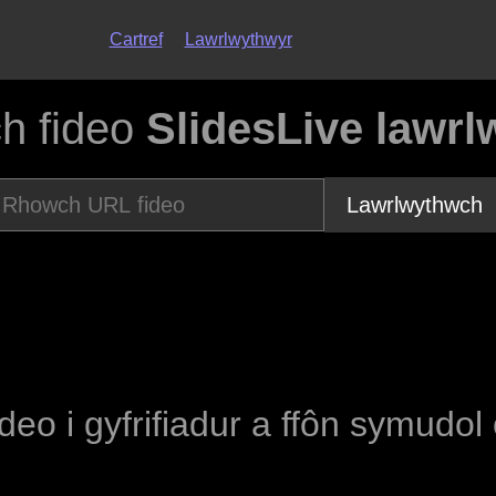
Cartref
Lawrlwythwyr
h fideo
SlidesLive lawrl
Lawrlwythwch
ideo i gyfrifiadur a ffôn symudol