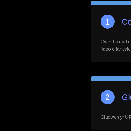
Co
Gweld a dod o h
fideo o far cyf
Gl
Gludwch yr URL