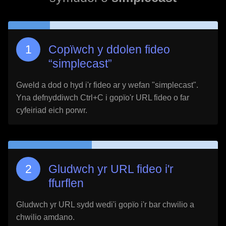
Copïwch y ddolen fideo
“
simplecast
”
Gweld a dod o hyd i'r fideo ar y wefan "
simplecast
".
Yna defnyddiwch Ctrl+C i gopïo'r URL fideo o far
cyfeiriad eich porwr.
Gludwch yr URL fideo i'r
ffurflen
Gludwch yr URL sydd wedi'i gopïo i'r bar chwilio a
chwilio amdano.