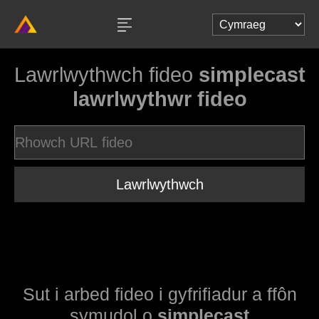
Lawrlwythwch fideo
simplecast
lawrlwythwr fideo
Lawrlwythwch
Sut i arbed fideo i gyfrifiadur a ffôn
symudol o
simplecast