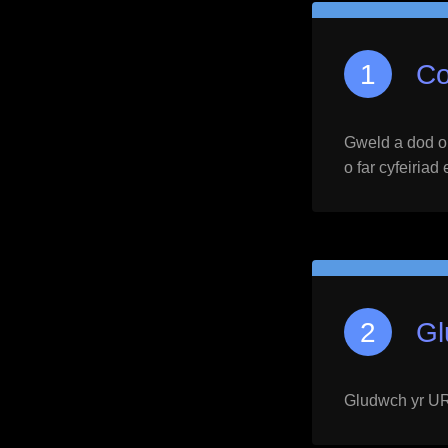
Co
Gweld a dod o h
o far cyfeiriad
Gl
Gludwch yr URL