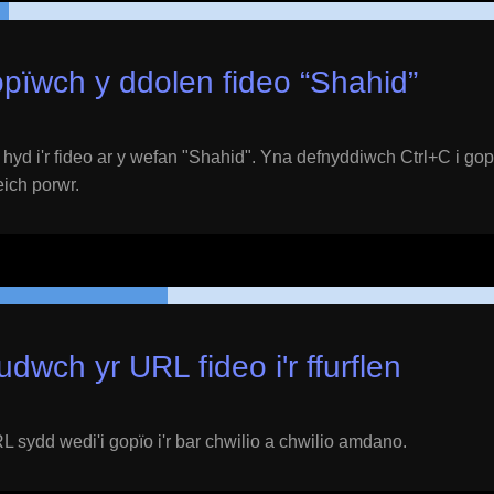
pïwch y ddolen fideo “
Shahid
”
yd i'r fideo ar y wefan "
Shahid
". Yna defnyddiwch Ctrl+C i gop
 eich porwr.
udwch yr URL fideo i'r ffurflen
 sydd wedi'i gopïo i'r bar chwilio a chwilio amdano.