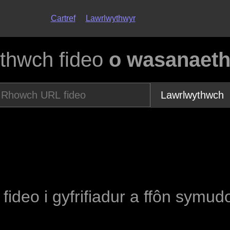
Cartref
Lawrlwythwyr
thwch fideo
o wasanaeth
Lawrlwythwch
 fideo i gyfrifiadur a ffôn symud