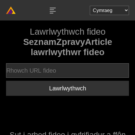
Lawrlwythwch fideo
SeznamZpravyArticle
lawrlwythwr fideo
Lawrlwythwch
Sut i arbed fideo i gyfrifiadur a ffôn