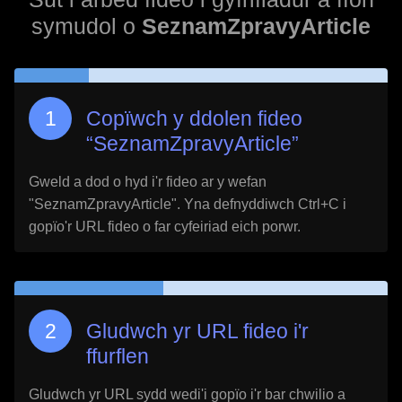
symudol o
SeznamZpravyArticle
Copïwch y ddolen fideo
“
SeznamZpravyArticle
”
Gweld a dod o hyd i'r fideo ar y wefan
"
SeznamZpravyArticle
". Yna defnyddiwch Ctrl+C i
gopïo'r URL fideo o far cyfeiriad eich porwr.
Gludwch yr URL fideo i'r
ffurflen
Gludwch yr URL sydd wedi'i gopïo i'r bar chwilio a