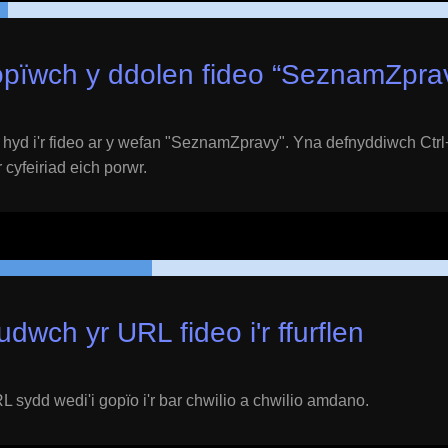
pïwch y ddolen fideo “
SeznamZpra
yd i'r fideo ar y wefan "
SeznamZpravy
". Yna defnyddiwch Ctrl
 cyfeiriad eich porwr.
udwch yr URL fideo i'r ffurflen
 sydd wedi'i gopïo i'r bar chwilio a chwilio amdano.