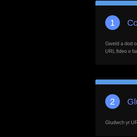
Co
Gweld a dod o h
URL fideo o far
Gl
Gludwch yr URL