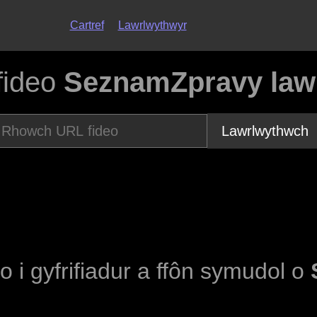
Cartref
Lawrlwythwyr
fideo
SeznamZpravy lawr
Lawrlwythwch
eo i gyfrifiadur a ffôn symudol o