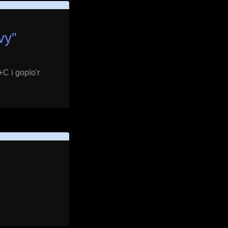
vy
”
+C i gopïo'r