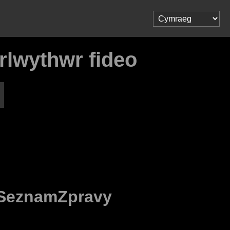
lwythwr fideo
SeznamZpravy