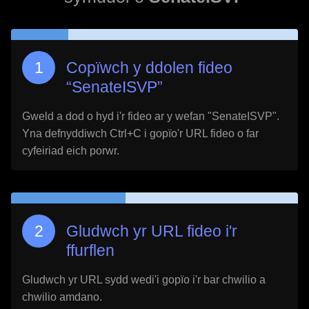
Copïwch y ddolen fideo
“
SenateISVP
”
Gweld a dod o hyd i'r fideo ar y wefan "
SenateISVP
".
Yna defnyddiwch Ctrl+C i gopïo'r URL fideo o far
cyfeiriad eich porwr.
Gludwch yr URL fideo i'r
ffurflen
Gludwch yr URL sydd wedi'i gopïo i'r bar chwilio a
chwilio amdano.