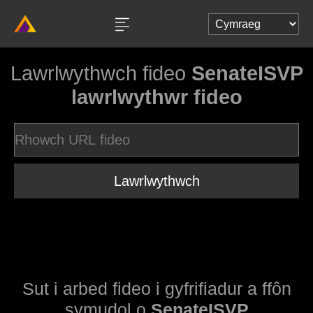
Lawrlwythwch fideo
SenateISVP
lawrlwythwr fideo
Lawrlwythwch
Sut i arbed fideo i gyfrifiadur a ffôn
symudol o
SenateISVP