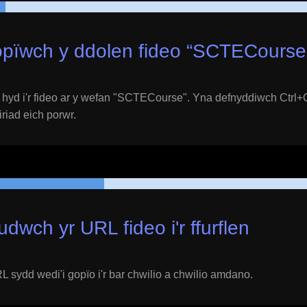
pïwch y ddolen fideo “
SCTECourse
yd i'r fideo ar y wefan "
SCTECourse
". Yna defnyddiwch Ctrl+
eiriad eich porwr.
udwch yr URL fideo i'r ffurflen
 sydd wedi'i gopïo i'r bar chwilio a chwilio amdano.