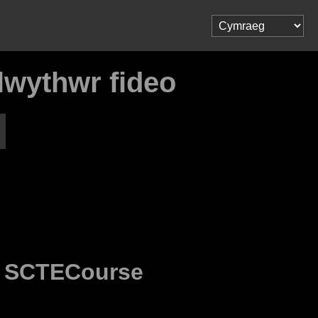
wythwr fideo
o
SCTECourse