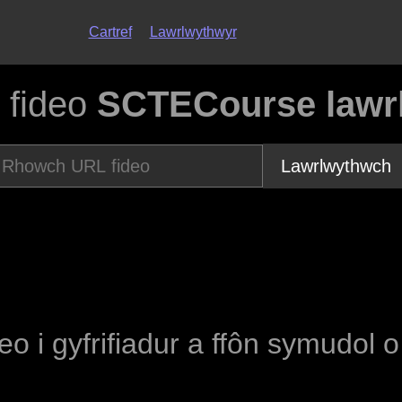
Cartref
Lawrlwythwyr
 fideo
SCTECourse lawrl
Lawrlwythwch
deo i gyfrifiadur a ffôn symudol 