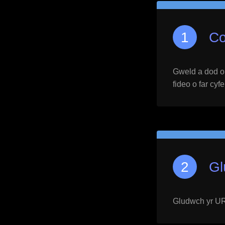
Co
Gweld a dod o h
fideo o far cyf
Gl
Gludwch yr URL