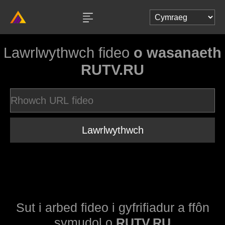
Lawrlwythwch fideo
o wasanaeth
RUTV.RU
Lawrlwythwch
Sut i arbed fideo i gyfrifiadur a ffôn
symudol o
RUTV.RU