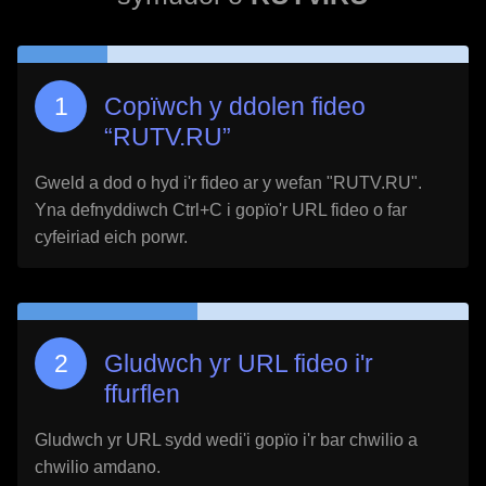
Copïwch y ddolen fideo
“
RUTV.RU
”
Gweld a dod o hyd i'r fideo ar y wefan "
RUTV.RU
".
Yna defnyddiwch Ctrl+C i gopïo'r URL fideo o far
cyfeiriad eich porwr.
Gludwch yr URL fideo i'r
ffurflen
Gludwch yr URL sydd wedi'i gopïo i'r bar chwilio a
chwilio amdano.