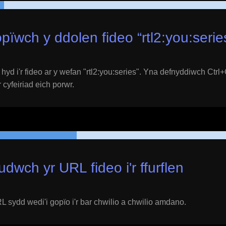
pïwch y ddolen fideo “
rtl2:you:serie
yd i'r fideo ar y wefan "
rtl2:you:series
". Yna defnyddiwch Ctrl+C
 cyfeiriad eich porwr.
udwch yr URL fideo i'r ffurflen
 sydd wedi'i gopïo i'r bar chwilio a chwilio amdano.