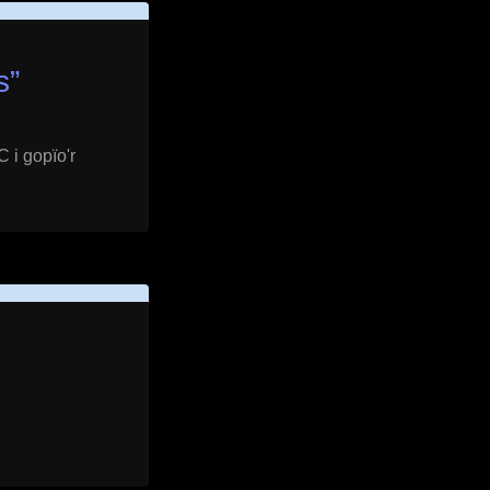
s
”
 i gopïo'r