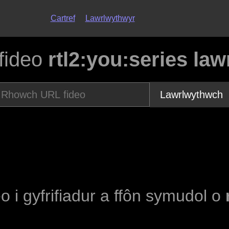
Cartref
Lawrlwythwyr
fideo
rtl2:you:series la
Lawrlwythwch
eo i gyfrifiadur a ffôn symudol o