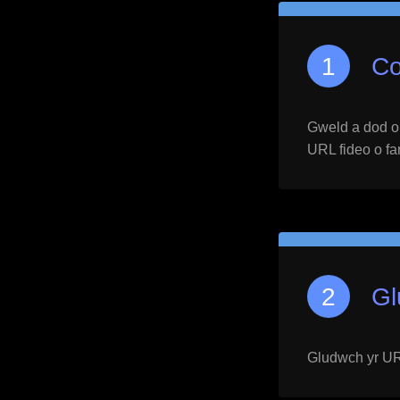
Co
Gweld a dod o h
URL fideo o far
Gl
Gludwch yr URL