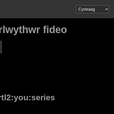
wrlwythwr fideo
rtl2:you:series