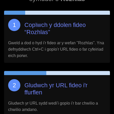
Copïwch y ddolen fideo
“
Rozhlas
”
Gweld a dod o hyd i'r fideo ar y wefan "
Rozhlas
". Yna
defnyddiwch Ctrl+C i gopïo'r URL fideo o far cyfeiriad
eich porwr.
Gludwch yr URL fideo i'r
ffurflen
Gludwch yr URL sydd wedi'i gopïo i'r bar chwilio a
chwilio amdano.