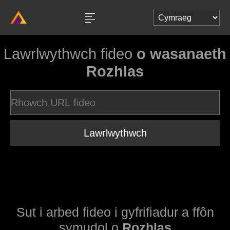
Lawrlwythwch fideo
o wasanaeth
Rozhlas
Lawrlwythwch
Sut i arbed fideo i gyfrifiadur a ffôn
symudol o
Rozhlas