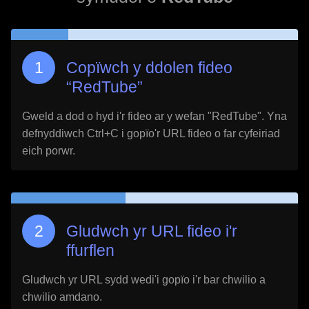
Copïwch y ddolen fideo
“
RedTube
”
Gweld a dod o hyd i'r fideo ar y wefan "
RedTube
". Yna
defnyddiwch Ctrl+C i gopïo'r URL fideo o far cyfeiriad
eich porwr.
Gludwch yr URL fideo i'r
ffurflen
Gludwch yr URL sydd wedi'i gopïo i'r bar chwilio a
chwilio amdano.