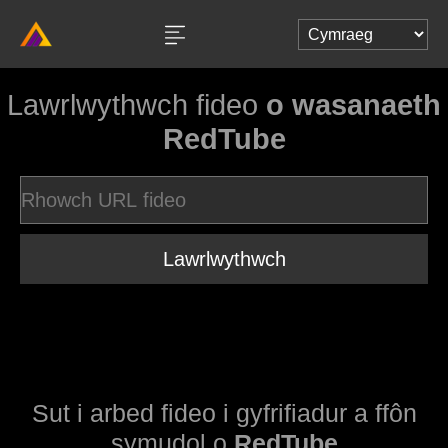
Lawrlwythwch fideo
o wasanaeth
RedTube
Lawrlwythwch
Sut i arbed fideo i gyfrifiadur a ffôn
symudol o
RedTube