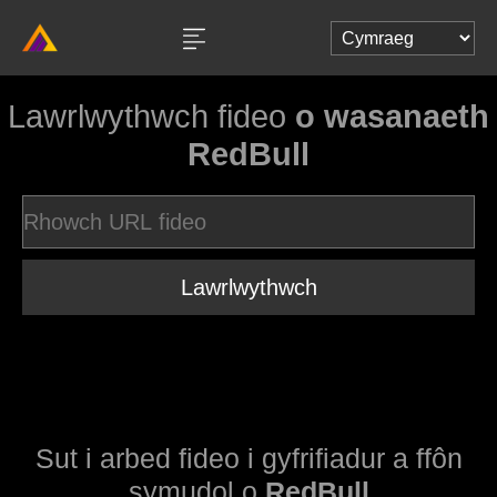
Lawrlwythwch fideo
o wasanaeth
RedBull
Lawrlwythwch
Sut i arbed fideo i gyfrifiadur a ffôn
symudol o
RedBull