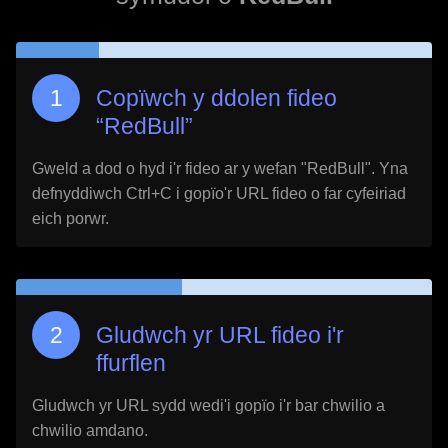
Copïwch y ddolen fideo
“
RedBull
”
Gweld a dod o hyd i'r fideo ar y wefan "
RedBull
". Yna
defnyddiwch Ctrl+C i gopïo'r URL fideo o far cyfeiriad
eich porwr.
Gludwch yr URL fideo i'r
ffurflen
Gludwch yr URL sydd wedi'i gopïo i'r bar chwilio a
chwilio amdano.