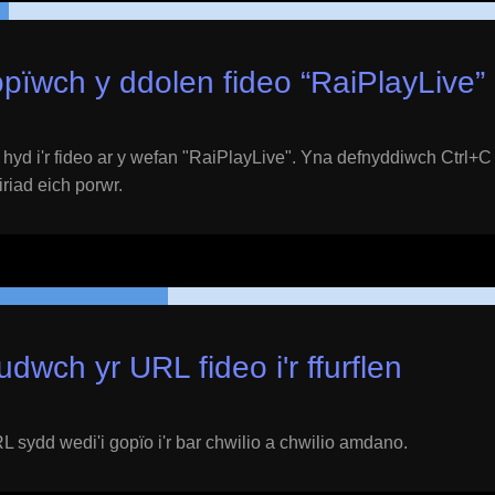
pïwch y ddolen fideo “
RaiPlayLive
”
yd i'r fideo ar y wefan "
RaiPlayLive
". Yna defnyddiwch Ctrl+C 
eiriad eich porwr.
udwch yr URL fideo i'r ffurflen
 sydd wedi'i gopïo i'r bar chwilio a chwilio amdano.