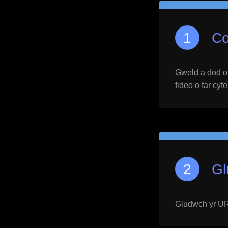
Co
Gweld a dod o h
fideo o far cyf
Gl
Gludwch yr URL