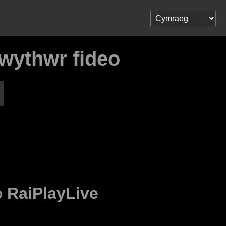
lwythwr fideo
o
RaiPlayLive