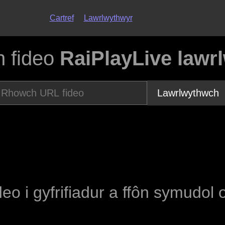
Cartref
Lawrlwythwyr
 fideo
RaiPlayLive lawr
Lawrlwythwch
deo i gyfrifiadur a ffôn symudol 