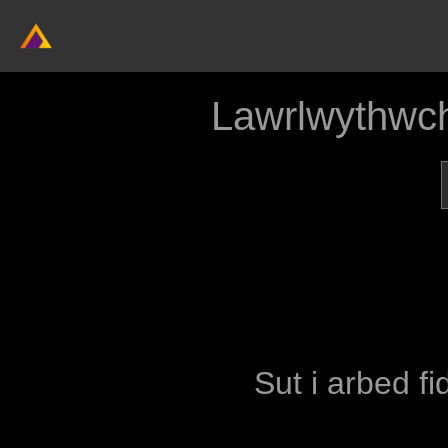
Lawrlwythwch
Sut i arbed fi