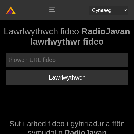
Lawrlwythwch fideo
RadioJavan
lawrlwythwr fideo
Lawrlwythwch
Sut i arbed fideo i gyfrifiadur a ffôn
symudol o
RadioJavan