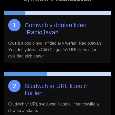
Copïwch y ddolen fideo
“
RadioJavan
”
Gweld a dod o hyd i'r fideo ar y wefan "
RadioJavan
".
Yna defnyddiwch Ctrl+C i gopïo'r URL fideo o far
cyfeiriad eich porwr.
Gludwch yr URL fideo i'r
ffurflen
Gludwch yr URL sydd wedi'i gopïo i'r bar chwilio a
chwilio amdano.