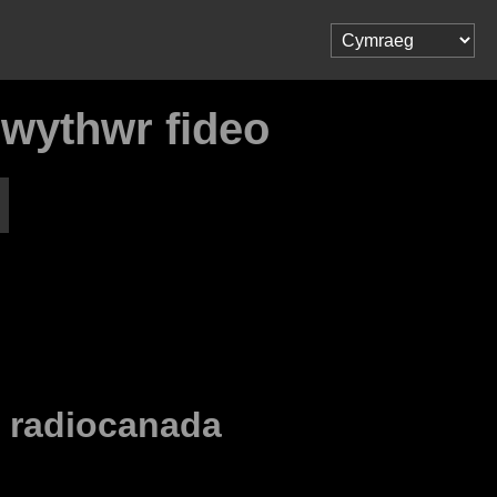
lwythwr fideo
o
radiocanada