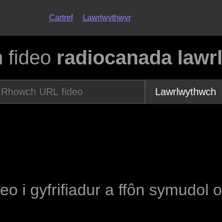
Cartref
Lawrlwythwyr
 fideo
radiocanada lawr
Lawrlwythwch
deo i gyfrifiadur a ffôn symudol 