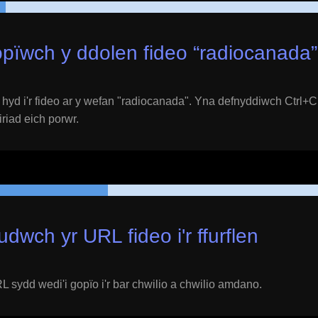
pïwch y ddolen fideo “
radiocanada
”
yd i'r fideo ar y wefan "
radiocanada
". Yna defnyddiwch Ctrl+C
eiriad eich porwr.
udwch yr URL fideo i'r ffurflen
 sydd wedi'i gopïo i'r bar chwilio a chwilio amdano.