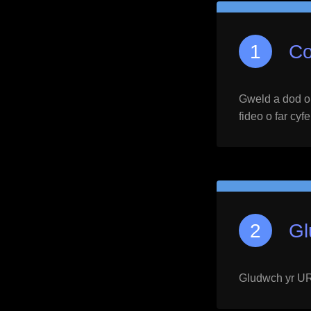
Co
Gweld a dod o h
fideo o far cyf
Gl
Gludwch yr URL