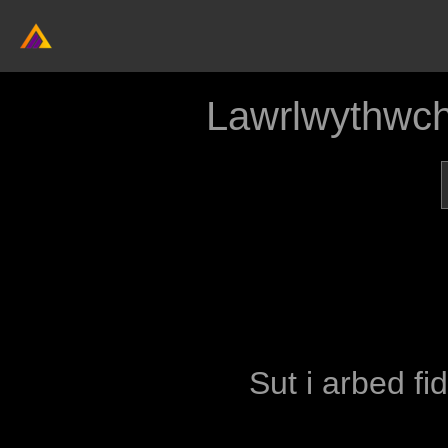
Lawrlwythwch
Sut i arbed fi