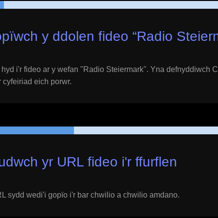
pïwch y ddolen fideo “
Radio Steier
yd i'r fideo ar y wefan "
Radio Steiermark
". Yna defnyddiwch Ct
 cyfeiriad eich porwr.
udwch yr URL fideo i'r ffurflen
 sydd wedi'i gopïo i'r bar chwilio a chwilio amdano.