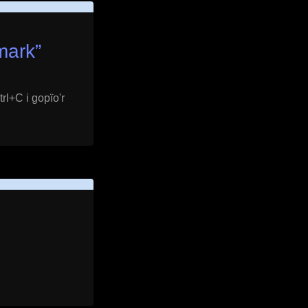
mark
”
rl+C i gopïo'r