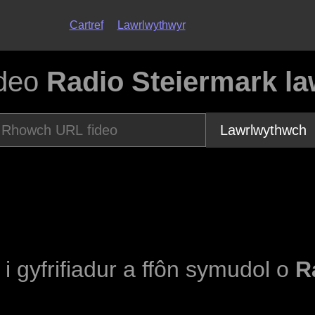
Cartref
Lawrlwythwyr
ideo
Radio Steiermark la
Lawrlwythwch
 i gyfrifiadur a ffôn symudol o
R