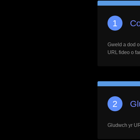
Co
Gweld a dod o h
URL fideo o far
Gl
Gludwch yr URL