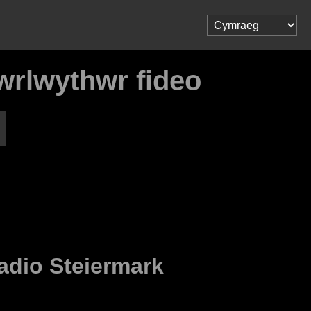
wrlwythwr fideo
adio Steiermark