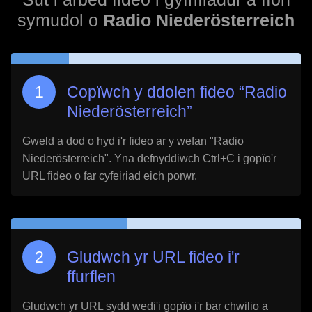
symudol o
Radio Niederösterreich
Copïwch y ddolen fideo “
Radio
Niederösterreich
”
Gweld a dod o hyd i'r fideo ar y wefan "
Radio
Niederösterreich
". Yna defnyddiwch Ctrl+C i gopïo'r
URL fideo o far cyfeiriad eich porwr.
Gludwch yr URL fideo i'r
ffurflen
Gludwch yr URL sydd wedi'i gopïo i'r bar chwilio a