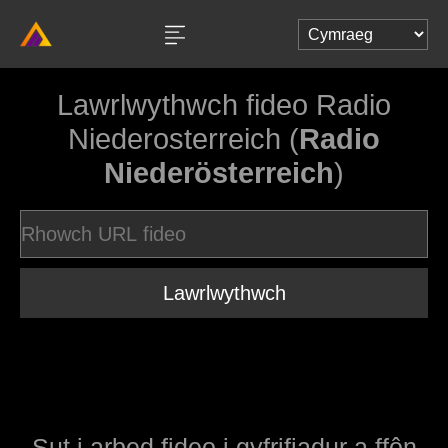
Lawrlwythwch fideo Radio
Niederosterreich (
Radio
Niederösterreich
)
Lawrlwythwch
Sut i arbed fideo i gyfrifiadur a ffôn