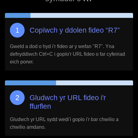
Copïwch y ddolen fideo “
R7
”
Gweld a dod o hyd i'r fideo ar y wefan "
R7
". Yna
defnyddiwch Ctrl+C i gopïo'r URL fideo o far cyfeiriad
eich porwr.
Gludwch yr URL fideo i'r
ffurflen
Gludwch yr URL sydd wedi'i gopïo i'r bar chwilio a
chwilio amdano.