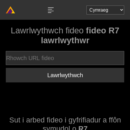
Lawrlwythwch fideo
fideo R7
lawrlwythwr
Lawrlwythwch
Sut i arbed fideo i gyfrifiadur a ffôn
symudol o
R7