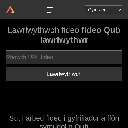
Lawrlwythwch fideo
fideo Qub
lawrlwythwr
Lawrlwythwch
Sut i arbed fideo i gyfrifiadur a ffôn
symudol o
Qub