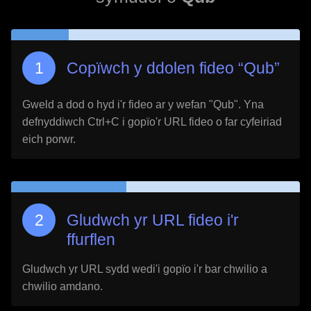
Copïwch y ddolen fideo “
Qub
”
Gweld a dod o hyd i'r fideo ar y wefan "
Qub
". Yna
defnyddiwch Ctrl+C i gopïo'r URL fideo o far cyfeiriad
eich porwr.
Gludwch yr URL fideo i'r
ffurflen
Gludwch yr URL sydd wedi'i gopïo i'r bar chwilio a
chwilio amdano.