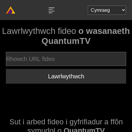
Lawrlwythwch fideo
o wasanaeth
QuantumTV
Lawrlwythwch
Sut i arbed fideo i gyfrifiadur a ffôn
symudol o
QuantumTV