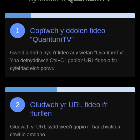
Copïwch y ddolen fideo
“
QuantumTV
”
Gweld a dod o hyd i'r fideo ar y wefan "
QuantumTV
".
Yna defnyddiwch Ctrl+C i gopïo'r URL fideo o far
cyfeiriad eich porwr.
Gludwch yr URL fideo i'r
ffurflen
Gludwch yr URL sydd wedi'i gopïo i'r bar chwilio a
chwilio amdano.