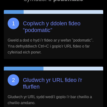
Copïwch y ddolen fideo
“
podomatic
”
Gweld a dod o hyd i'r fideo ar y wefan "
podomatic
".
Yna defnyddiwch Ctrl+C i gopïo'r URL fideo o far
cyfeiriad eich porwr.
Gludwch yr URL fideo i'r
ffurflen
Gludwch yr URL sydd wedi'i gopïo i'r bar chwilio a
chwilio amdano.