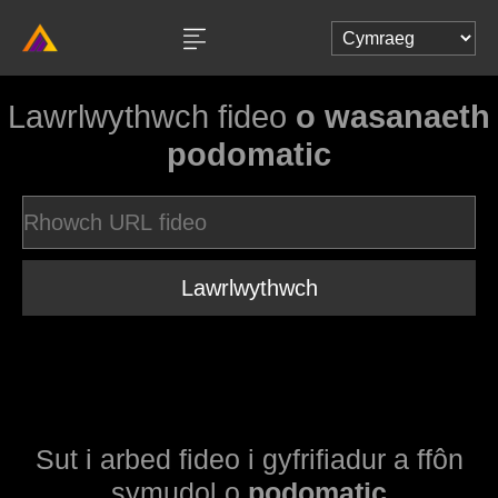
Lawrlwythwch fideo
o wasanaeth
podomatic
Lawrlwythwch
Sut i arbed fideo i gyfrifiadur a ffôn
symudol o
podomatic