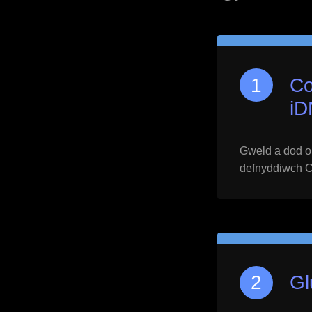
Co
iD
Gweld a dod o h
defnyddiwch Ctr
Gl