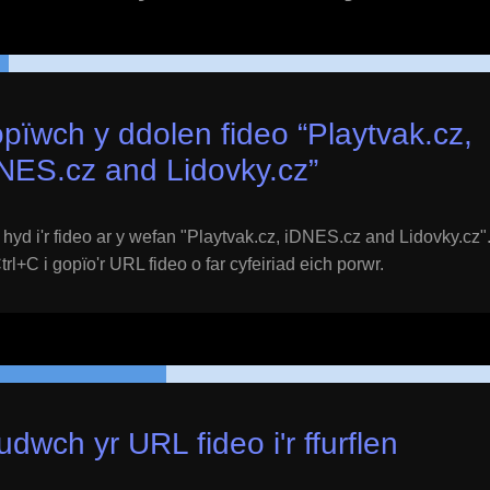
pïwch y ddolen fideo “
Playtvak.cz,
NES.cz and Lidovky.cz
”
yd i'r fideo ar y wefan "
Playtvak.cz, iDNES.cz and Lidovky.cz
"
l+C i gopïo'r URL fideo o far cyfeiriad eich porwr.
udwch yr URL fideo i'r ffurflen