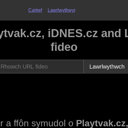
Cartref
Lawrlwythwyr
ytvak.cz, iDNES.cz and 
fideo
Lawrlwythwch
dur a ffôn symudol o
Playtvak.cz